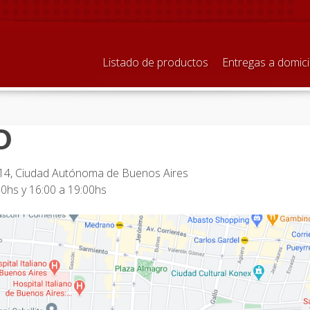
Listado de productos
Entregas a domici
O
s 14, Ciudad Autónoma de Buenos Aires
00hs y 16:00 a 19:00hs