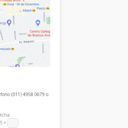
éfono (011) 4958 0679 o
tcha:
 5 =